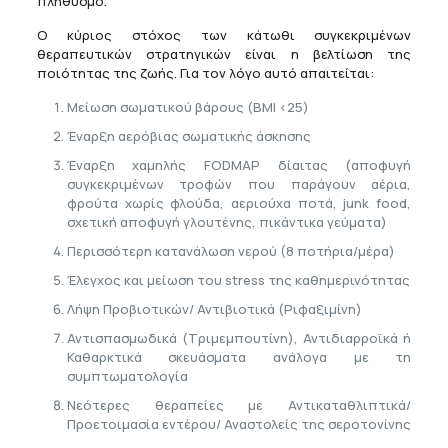
πληθυσμό.
Ο κύριος στόχος των κάτωθι συγκεκριμένων
θεραπευτικών στρατηγικών είναι η βελτίωση της
ποιότητας της ζωής. Για τον λόγο αυτό απαιτείται:
Μείωση σωματικού βάρους (BMI <25)
Έναρξη αερόβιας σωματικής άσκησης
Έναρξη χαμηλής FODMAP δίαιτας (αποφυγή
συγκεκριμένων τροφών που παράγουν αέρια,
φρούτα χωρίς φλούδα, αεριούχα ποτά, junk food,
σχετική αποφυγή γλουτένης, πικάντικα γεύματα)
Περισσότερη κατανάλωση νερού (8 ποτήρια/μέρα)
Έλεγχος και μείωση του stress της καθημερινότητας
Λήψη Προβιοτικών/ Αντιβιοτικά (Ριφαξιμίνη)
Αντισπασμωδικά (Τριμεμπουτίνη), Αντιδιαρροϊκά ή
Καθαρκτικά σκευάσματα ανάλογα με τη
συμπτωματολογία
Νεότερες θεραπείες με Αντικαταθλιπτικά/
Προετοιμασία εντέρου/ Αναστολείς της σεροτονίνης