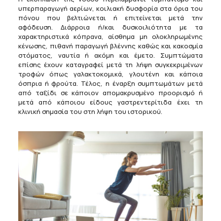
υπερπαραγωγή αερίων, κοιλιακή δυσφορία στα όρια του
πόνου που βελτιώνεται ή επιτείνεται μετά την
αφόδευση. Διάρροια ή/και δυσκοιλιότητα με τα
χαρακτηριστικά κόπρανα, αίσθημα μη ολοκληρωμένης
κένωσης, πιθανή παραγωγή βλέννης καθώς και κακοσμία
στόματος, ναυτία ή ακόμη και έμετο. Συμπτώματα
επίσης έχουν καταγραφεί μετά τη λήψη συγκεκριμένων
τροφών όπως γαλακτοκομικά, γλουτένη και κάποια
όσπρια ή φρούτα. Τέλος, η έναρξη συμπτωμάτων μετά
από ταξίδι σε κάποιον απομακρυσμένο προορισμό ή
μετά από κάποιου είδους γαστρεντερίτιδα έχει τη
κλινική σημασία του στη λήψη του ιστορικού.