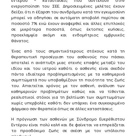
εντέρου – καταστάσεις που συντελούν στην
ενεργοποίηση του ΣΕΕ. Δημοσιευμένες μελέτες έχουν
δείξει ότι η έξαρση του συνδρόμου κατά την εγκυμοσύνη
μπορεί να οδηγήσει σε αυτόματη αποβολή περίπου σε
ποσοστό 7% ενώ έχουν αναφερθεί και άλλες επιπλοκές
σε μικρότερα ποσοστά, όπως έκτοπες κυήσεις,
προεκλαμψία ακόμη και ενδομήτριος εμβρυικός
θάνατος.
Ένας από τους σημαντικότερους στόχους κατά τη
θεραπευτική προσέγγιση του ασθενούς που πάσχει
αποτελεί η ανάπτυξη μιας στενής επαφής μεταξύ του
ιδίου και του ιατρού καθότι ο ασθενής είναι σχεδόν
πάντα ιδιαίτερα προβληματισμένος με τα καθημερινά
συμπτώματά που υποβαθμίζουν τη ποιότητα της ζωής
του. Απαιτείται χρόνος με τον ασθενή, ανάλυση των
καθημερινών προβλημάτων καθώς και να τίθενται
ρεαλιστικοί στόχοι για τη βελτίωση των συμπτωμάτων
χωρίς υπερβολές καθότι δεν υπάρχει ένα συγκεκριμένο
φάρμακο σαν θεραπεία όπως σε άλλες καταστάσεις.
Η πρόγνωση των ασθενών με Σύνδρομο Ευερέθιστου
Εντέρου είναι πολύ καλή και δε φαίνεται να επηρεάζεται
το προσδόκιμο ζωής σε σχέση με τον υπόλοιπο