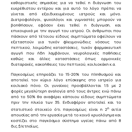
καθοριστικής σημασίας για να τεθεί η διάγνωση του
ευερέθιστου εντέρου και για αυτό το λόγο πρέπει να
γίνεται από εξειδικευμένους ιατρούς και μόνο.
Διατροφολόγοι, ψυχολόγοι και γυμναστές μπορούν να
βοηθήσουν, εφόσον έχει τεθεί η διάγνωση, και
επικουρικά με την αγωγή του ιατρού. Οι άνθρωποι που
πάσχουν από τέτοιου είδους συμπτώματα οφείλουν να
εξεταστούν για τυχόν φλεγμονώδεις νόσους του
πεπτικού, λοιμώδης καταστάσεις, τυχόν φαρμακευτική
αγωγή που ήδη λαμβάνουν, νευρολογικές παθήσεις
καθώς και άλλες καταστάσεις όπως ορμονικές
διαταραχές, κακοήθειες του πεπτικού, κοιλιοκάκη κ.α.
Παγκοσμίως επηρεάζει το 15-20% του πληθυσμού και
αποτελεί τον κύριο λόγο επίσκεψης στο ιατρείο για
κοιλιακό πόνο. Οι γυναίκες προσβάλλονται 1.5 με 2
φορές μεγαλύτερη αναλογία από τους άντρες ενώ πάνω
από το 50% θα αναφέρει κάποιου είδους συμπτώματα
πριν την ηλικία των 35. Ενδιαφέρον αποτελεί και το
η
στατιστικό στοιχείο ότι παγκοσμίως είναι η 2
αιτία
απουσίας από την εργασία μετά το κοινό κρυολόγημα και
κοστίζει στο παγκόσμιο σύστημα υγείας πάνω από 8
δις.$/ετησίως.