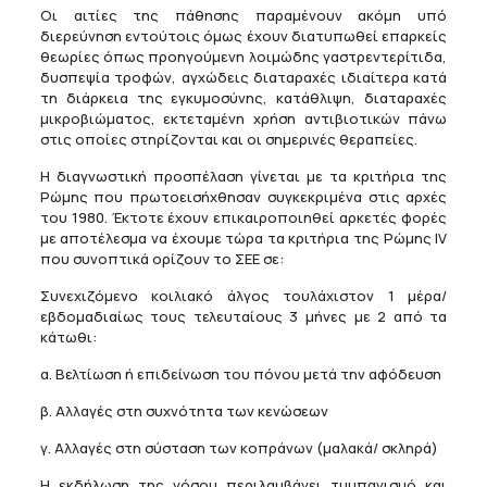
Οι αιτίες της πάθησης παραμένουν ακόμη υπό
διερεύνηση εντούτοις όμως έχουν διατυπωθεί επαρκείς
θεωρίες όπως προηγούμενη λοιμώδης γαστρεντερίτιδα,
δυσπεψία τροφών, αγχώδεις διαταραχές ιδιαίτερα κατά
τη διάρκεια της εγκυμοσύνης, κατάθλιψη, διαταραχές
μικροβιώματος, εκτεταμένη χρήση αντιβιοτικών πάνω
στις οποίες στηρίζονται και οι σημερινές θεραπείες.
Η διαγνωστική προσπέλαση γίνεται με τα κριτήρια της
Ρώμης που πρωτοεισήχθησαν συγκεκριμένα στις αρχές
του 1980. Έκτοτε έχουν επικαιροποιηθεί αρκετές φορές
με αποτέλεσμα να έχουμε τώρα τα κριτήρια της Ρώμης IV
που συνοπτικά ορίζουν το ΣΕΕ σε:
Συνεχιζόμενο κοιλιακό άλγος τουλάχιστον 1 μέρα/
εβδομαδιαίως τους τελευταίους 3 μήνες με 2 από τα
κάτωθι:
α. Βελτίωση ή επιδείνωση του πόνου μετά την αφόδευση
β. Αλλαγές στη συχνότητα των κενώσεων
γ. Αλλαγές στη σύσταση των κοπράνων (μαλακά/ σκληρά)
Η εκδήλωση της νόσου περιλαμβάνει τυμπανισμό και