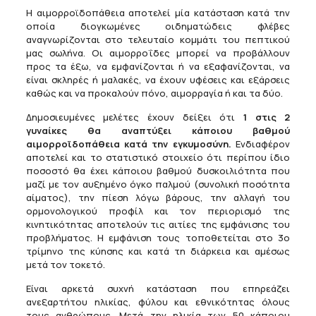
Η αιμορροϊδοπάθεια αποτελεί μία κατάσταση κατά την
οποία διογκωμένες οιδηματώδεις φλέβες
αναγνωρίζονται στο τελευταίο κομμάτι του πεπτικού
μας σωλήνα. Οι αιμορροΐδες μπορεί να προβάλλουν
προς τα έξω, να εμφανίζονται ή να εξαφανίζονται, να
είναι σκληρές ή μαλακές, να έχουν υφέσεις και εξάρσεις
καθώς και να προκαλούν πόνο, αιμορραγία ή και τα δύο.
Δημοσιευμένες μελέτες έχουν δείξει ότι
1 στις 2
γυναίκες
θα αναπτύξει κάποιου βαθμού
αιμορροϊδοπάθεια κατά την εγκυμοσύνη.
Ενδιαφέρον
αποτελεί και το στατιστικό στοιχείο ότι περίπου ίδιο
ποσοστό θα έχει κάποιου βαθμού δυσκοιλιότητα που
μαζί με τον αυξημένο όγκο παλμού (συνολική ποσότητα
αίματος), την πίεση λόγω βάρους, την αλλαγή του
ορμονολογικού προφίλ και τον περιορισμό της
κινητικότητας αποτελούν τις αιτίες της εμφάνισης του
προβλήματος. Η εμφάνιση τους τοποθετείται στο 3ο
τρίμηνο της κύησης και κατά τη διάρκεια και αμέσως
μετά τον τοκετό.
Είναι αρκετά συχνή κατάσταση που επηρεάζει
ανεξαρτήτου ηλικίας, φύλου και εθνικότητας όλους
τους ανθρώπους. Μετά την ηλικία των 50 κάποιου