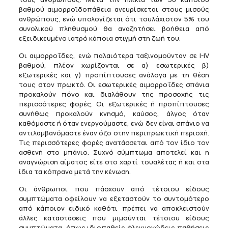
βαθμού αιμορροϊδοπάθεια ανευρίσκεται στους μισούς
ανθρώπους, ενώ υπολογίζεται ότι τουλάχιστον 5% του
συνολικού πληθυσμού θα αναζητήσει βοήθεια από
εξειδικευμένο ιατρό κάποια στιγμή στη ζωή του.
Οι αιμορροΐδες, ενώ παλαιότερα ταξινομούνταν σε Ι-IV
βαθμού, πλέον χωρίζονται σε α) εσωτερικές β)
εξωτερικές και γ) προπίπτουσες ανάλογα με τη θέση
τους στον πρωκτό. Οι εσωτερικές αιμορροΐδες σπάνια
προκαλούν πόνο και διαλάθουν της προσοχής τις
περισσότερες φορές. Οι εξωτερικές ή προπίπτουσες
συνήθως προκαλούν κνησμό, καύσος, άλγος όταν
καθόμαστε ή όταν ενεργούμαστε, ενώ δεν είναι σπάνιο να
αντιλαμβανόμαστε έναν όζο στην περιπρωκτική περιοχή.
Τις περισσότερες φορές ανατάσσεται από τον ίδιο τον
ασθενή στο μπάνιο. Συχνό σύμπτωμα αποτελεί και η
αναγνώριση αίματος είτε στο χαρτί τουαλέτας ή και στα
ίδια τα κόπρανα μετά την κένωση.
Οι άνθρωποι που πάσχουν από τέτοιου είδους
συμπτώματα οφείλουν να εξεταστούν το συντομότερο
από κάποιον ειδικό καθότι πρέπει να αποκλειστούν
άλλες καταστάσεις που μιμούνται τέτοιου είδους
συμπτώματα, όπως ιδιοπαθείς φλεγμονώδεις παθήσεις